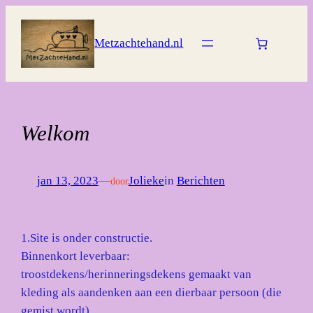
Ga
naar
Metzachtehand.nl
de
inhoud
Welkom
jan 13, 2023
—
Jolieke
in
Berichten
door
1.Site is onder constructie.
Binnenkort leverbaar:
troostdekens/herinneringsdekens gemaakt van
kleding als aandenken aan een dierbaar persoon (die
gemist wordt).