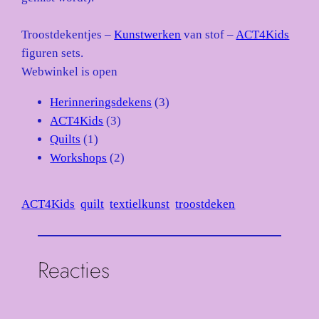
Troostdekentjes –
Kunstwerken
van stof –
ACT4Kids
figuren sets.
Webwinkel is open
3
Herinneringsdekens
3
3
producten
ACT4Kids
3
1
producten
Quilts
1
product
2
Workshops
2
producten
ACT4Kids
quilt
textielkunst
troostdeken
Reacties